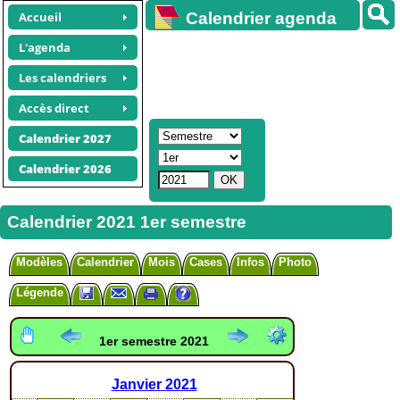
Accueil
Calendrier agenda
gratuit
L'agenda
Les calendriers
Accès direct
Calendrier 2027
Calendrier 2026
Calendrier 2021 1er semestre
Modèles
Calendrier
Mois
Cases
Infos
Photo
Légende
1er semestre 2021
Janvier
2021