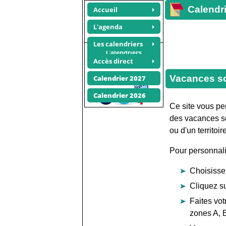
Calendri
Accueil
L'agenda
Les calendriers
Calendriers
Accès direct
photos
Recommander ce site
Vacances sc
Calendrier 2027
Calendrier 2026
Ce site vous per
des vacances sc
ou d'un territoir
Pour personnali
Choisisse
Cliquez su
Faites vot
zones A, B