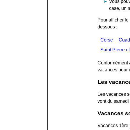
Vous pouve
case, un 
Pour afficher le
dessous :
Corse
Guad
Saint Pierre e
Conformément à l
vacances pour c
Les vacance
Les vacances sc
vont du samedi
Vacances sc
Vacances 1ère p