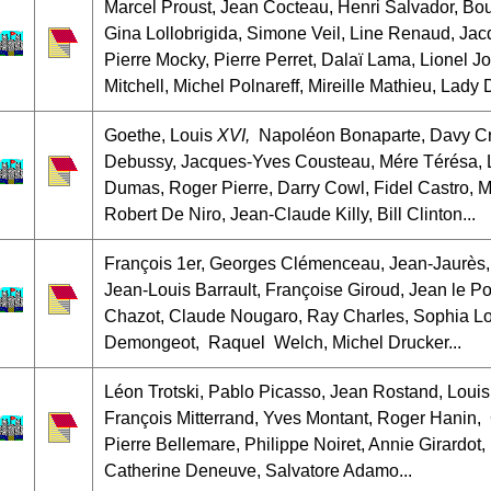
Marcel Proust, Jean Cocteau, Henri Salvador, Bou
Gina Lollobrigida, Simone Veil, Line Renaud, Jac
Pierre Mocky, Pierre Perret, Dalaï Lama, Lionel J
Mitchell, Michel Polnareff, Mireille Mathieu, Lady 
Goethe, Louis
XVI,
Napoléon Bonaparte, Davy Cro
Debussy, Jacques-Yves Cousteau, Mére Térésa, L
Dumas, Roger Pierre, Darry Cowl, Fidel Castro, M
Robert De Niro, Jean-Claude Killy, Bill Clinton...
François 1er, Georges Clémenceau, Jean-Jaurès, 
Jean-Louis Barrault, Françoise Giroud, Jean le P
Chazot, Claude Nougaro, Ray Charles, Sophia Lor
Demongeot, Raquel Welch, Michel Drucker...
Léon Trotski, Pablo Picasso, Jean Rostand, Louis
François Mitterrand, Yves Montant, Roger Hanin,
Pierre Bellemare, Philippe Noiret, Annie Girardot
Catherine Deneuve, Salvatore Adamo...