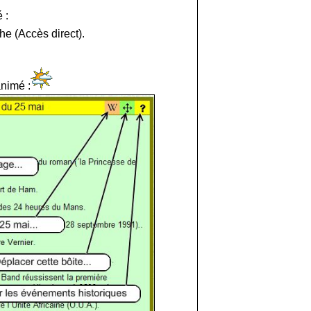
 :
e (Accès direct).
animé :