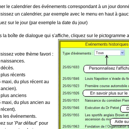
her le calendrier des événements correspondant à un jour donné
sissez un calendrier, par exemple avec le menu en haut à gauch
uez sur le jour (par exemple la date du jour)
 la boîte de dialogue qui s'affiche, cliquez sur le pictogramme 
sissez votre thème favori :
s naissances.
s décès.
s plus récents
axi, du plus récent au
 ancien).
s plus anciens
axi, du plus ancien au
 récent).
us les événements.
uez sur '
Par défaut
" pour