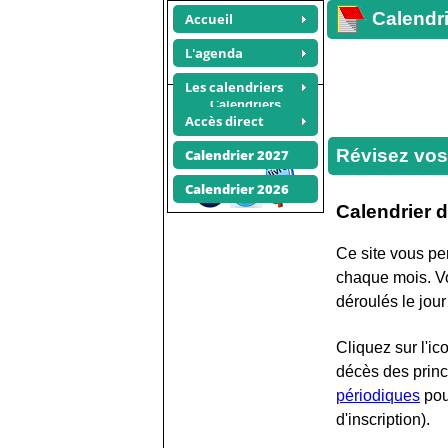
Calendri
Accueil
L'agenda
Les calendriers
Calendriers
Accès direct
photos
Recommander ce site
Révisez vos
Calendrier 2027
Calendrier 2026
Calendrier 
Ce site vous pe
chaque mois. Vo
déroulés le jou
Cliquez sur l'i
décès des princi
périodiques
pour
d'inscription).