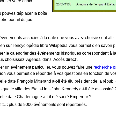
riser votre choix.
 pouvez déplacer la boîte
otre portail du jour.
événements associés à la date que vous avez choisie sont affic
ien sur l'encyclopédie libre Wikipédia vous permet d'en savoir p
her le calendrier des événements historiques correspondant à la
ur, choisissez 'Agenda' dans 'Accès direct'.
ver un événement particulier, vous pouvez faire une
recherche p
tion vous permet de répondre à vos questions en fonction de vos 
elle date François Mitterand a-t-il été élu président de la répub
 quelle ville des Etats-Unis John Kennedy a-t-il été assassiné 
elle date Charlemagne a-t-il été sacré Empereur ?
 etc. : plus de 9000 événements sont répertoriés.