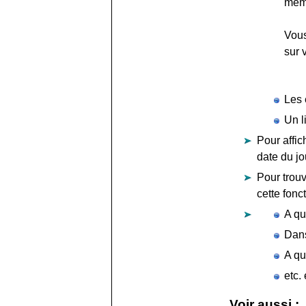
mémo
Vous
sur v
Les 
Un l
Pour affic
date du jo
Pour trou
cette fonc
A qu
Dans
A qu
etc.
Voir aussi :