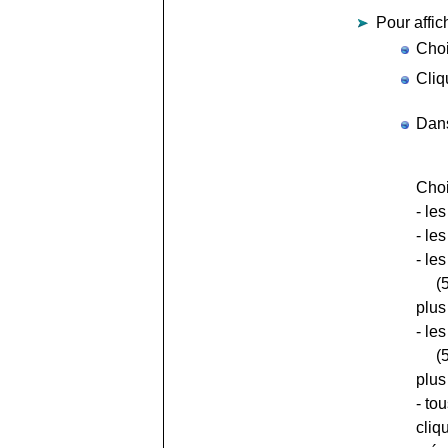
Pour affic
Choi
Cliq
Dans
Choi
- le
- le
- le
(5 m
plus
- le
(5 m
plus
- to
cliq