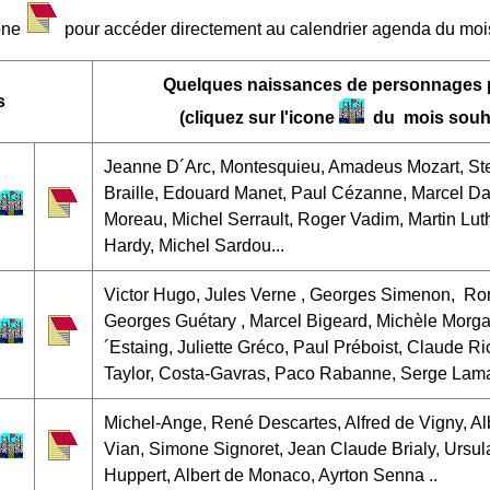
cone
pour accéder directement au calendrier agenda du moi
Quelques naissances de personnages p
s
(cliquez sur l'icone
du mois souhai
Jeanne D´Arc, Montesquieu, Amadeus Mozart, Ste
Braille, Edouard Manet, Paul Cézanne, Marcel Da
Moreau, Michel Serrault, Roger Vadim, Martin Lut
Hardy, Michel Sardou...
Victor Hugo, Jules Verne , Georges Simenon, Ro
Georges Guétary , Marcel Bigeard, Michèle Morga
´Estaing, Juliette Gréco, Paul Préboist, Claude Ri
Taylor, Costa-Gavras, Paco Rabanne, Serge Lam
Michel-Ange, René Descartes, Alfred de Vigny, Alb
Vian, Simone Signoret, Jean Claude Brialy, Ursula
Huppert, Albert de Monaco, Ayrton Senna ..