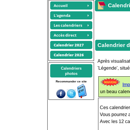
Calendri
Accueil
L'agenda
Les calendriers
Accès direct
Calendrier d
Calendrier 2027
Calendrier 2026
Après visualisat
'Légende', situ
Calendriers
photos
Recommander ce site
Imp
un beau calen
Ces calendrier
Vous pourrez a
Avec les 12 ca