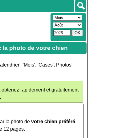
c la photo de votre chien
endrier', 'Mois', 'Cases', Photos',
t obtenez rapidement et gratuitement
.
ar la photo de
votre chien préféré
.
de 12 pages.