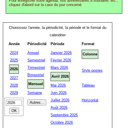
Pour enregistrer votre agenda, vos anniversaires à souhaiter, etc.,
cliquez d'abord sur la case du jour concerné.
Choisissez l'année, la périodicité, la période et le format du
calendrier
Année
Périodicité
Période
Format
2024
Annuel
Janvier 2026
Colonne
2025
Semestriel
Février 2026
Trimestriel
Mars 2026
2026
Style postes
Bimestriel
Avril 2026
2027
Mensuel
2028
Mai 2026
Tableau
2029
Semaine
Juin 2026
Juillet 2026
Horizontal
Août 2026
Septembre 2026
Octobre 2026