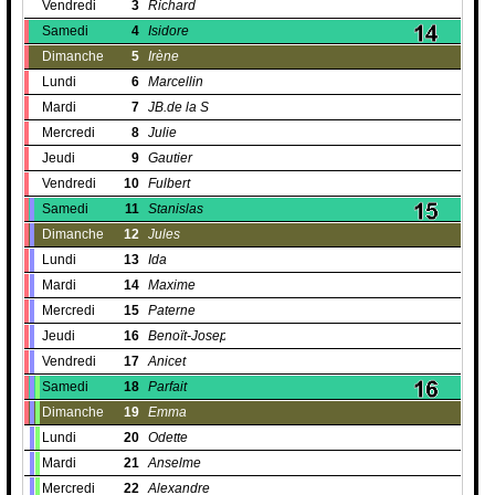
Vendredi
3
Richard
Samedi
4
Isidore
Dimanche
5
Irène
Lundi
6
Marcellin
Mardi
7
JB.de la S
Mercredi
8
Julie
Jeudi
9
Gautier
Vendredi
10
Fulbert
Samedi
11
Stanislas
Dimanche
12
Jules
Lundi
13
Ida
Mardi
14
Maxime
Mercredi
15
Paterne
Jeudi
16
Benoït-Joseph
Vendredi
17
Anicet
Samedi
18
Parfait
Dimanche
19
Emma
Lundi
20
Odette
Mardi
21
Anselme
Mercredi
22
Alexandre