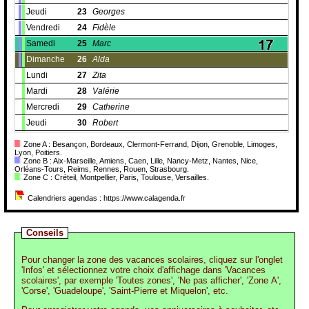
Jeudi
23
Georges
Vendredi
24
Fidèle
Samedi
25
Marc
Dimanche
26
Alda
Lundi
27
Zita
Mardi
28
Valérie
Mercredi
29
Catherine
Jeudi
30
Robert
Zone A : Besançon, Bordeaux, Clermont-Ferrand, Dijon, Grenoble, Limoges,
Lyon, Poitiers.
Zone B : Aix-Marseille, Amiens, Caen, Lille, Nancy-Metz, Nantes, Nice,
Orléans-Tours, Reims, Rennes, Rouen, Strasbourg.
Zone C : Créteil, Montpellier, Paris, Toulouse, Versailles.
Calendriers agendas : https://www.calagenda.fr
Conseils
Pour changer la zone des vacances scolaires, cliquez sur l'onglet
'Infos' et sélectionnez votre choix d'affichage dans 'Vacances
scolaires', par exemple 'Toutes zones', 'Ne pas afficher', 'Zone A',
'Corse', 'Guadeloupe', 'Saint-Pierre et Miquelon', etc.