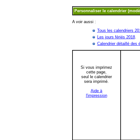
A voir aussi :
Tous les calendriers 20
Les jours fériés 2018
.
Calendrier détaillé des
Si vous imprimez
cette page,
seul le calendrier
sera imprimé.
Aide à
l'impression