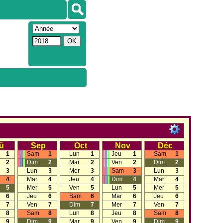
û
Sep
Oct
Nov
Déc
1
Sam
1
Lun
1
Jeu
1
Sam
1
2
Dim
2
Mar
2
Ven
2
Dim
2
3
Lun
3
Mer
3
Sam
3
Lun
3
4
Mar
4
Jeu
4
Dim
4
Mar
4
5
Mer
5
Ven
5
Lun
5
Mer
5
6
Jeu
6
Sam
6
Mar
6
Jeu
6
7
Ven
7
Dim
7
Mer
7
Ven
7
8
Sam
8
Lun
8
Jeu
8
Sam
8
9
Dim
9
Mar
9
Ven
9
Dim
9