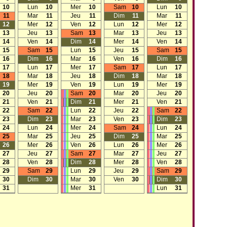
10
Lun
10
Mer
10
Sam
10
Lun
10
11
Mar
11
Jeu
11
Dim
11
Mar
11
12
Mer
12
Ven
12
Lun
12
Mer
12
13
Jeu
13
Sam
13
Mar
13
Jeu
13
14
Ven
14
Dim
14
Mer
14
Ven
14
15
Sam
15
Lun
15
Jeu
15
Sam
15
16
Dim
16
Mar
16
Ven
16
Dim
16
17
Lun
17
Mer
17
Sam
17
Lun
17
18
Mar
18
Jeu
18
Dim
18
Mar
18
19
Mer
19
Ven
19
Lun
19
Mer
19
20
Jeu
20
Sam
20
Mar
20
Jeu
20
21
Ven
21
Dim
21
Mer
21
Ven
21
22
Sam
22
Lun
22
Jeu
22
Sam
22
23
Dim
23
Mar
23
Ven
23
Dim
23
24
Lun
24
Mer
24
Sam
24
Lun
24
25
Mar
25
Jeu
25
Dim
25
Mar
25
26
Mer
26
Ven
26
Lun
26
Mer
26
27
Jeu
27
Sam
27
Mar
27
Jeu
27
28
Ven
28
Dim
28
Mer
28
Ven
28
29
Sam
29
Lun
29
Jeu
29
Sam
29
30
Dim
30
Mar
30
Ven
30
Dim
30
31
Mer
31
Lun
31