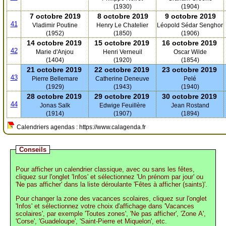
(1930)
(1904)
7 octobre 2019
8 octobre 2019
9 octobre 2019
41
Vladimir Poutine
Henry Le Chatelier
Léopold Sédar Senghor
(1952)
(1850)
(1906)
14 octobre 2019
15 octobre 2019
16 octobre 2019
42
Marie d'Anjou
Henri Verneuil
Oscar Wilde
(1404)
(1920)
(1854)
21 octobre 2019
22 octobre 2019
23 octobre 2019
43
Pierre Bellemare
Catherine Deneuve
Pelé
(1929)
(1943)
(1940)
28 octobre 2019
29 octobre 2019
30 octobre 2019
44
Jonas Salk
Edwige Feuillère
Jean Rostand
(1914)
(1907)
(1894)
Calendriers agendas : https://www.calagenda.fr
Conseils
Pour afficher un calendrier classique, avec ou sans les fêtes,
cliquez sur l'onglet 'Infos' et sélectionnez 'Un prénom par jour' ou
'Ne pas afficher' dans la liste déroulante 'Fêtes à afficher (saints)'.
Pour changer la zone des vacances scolaires, cliquez sur l'onglet
'Infos' et sélectionnez votre choix d'affichage dans 'Vacances
scolaires', par exemple 'Toutes zones', 'Ne pas afficher', 'Zone A',
'Corse', 'Guadeloupe', 'Saint-Pierre et Miquelon', etc.