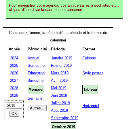
Pour enregistrer votre agenda, vos anniversaires à souhaiter, etc.,
cliquez d'abord sur la case du jour concerné.
Choisissez l'année, la périodicité, la période et le format du
calendrier
Année
Périodicité
Période
Format
2024
Annuel
Janvier 2019
Colonne
2025
Semestriel
Février 2019
2026
Trimestriel
Mars 2019
Style postes
2027
Bimestriel
Avril 2019
2028
Mai 2019
Mensuel
Tableau
2029
Juin 2019
Semaine
Juillet 2019
Horizontal
Août 2019
Septembre 2019
Octobre 2019