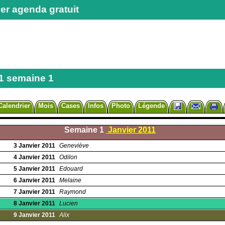
er agenda gratuit
1 semaine 1
Calendrier
Mois
Cases
Infos
Photo
Légende
Semaine 1
Janvier 2011
3
Janvier
2011
Geneviève
4
Janvier
2011
Odilon
5
Janvier
2011
Edouard
6
Janvier
2011
Melaine
7
Janvier
2011
Raymond
8
Janvier
2011
Lucien
9
Janvier
2011
Alix