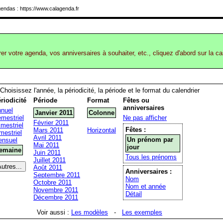
endas : https://www.calagenda.fr
rer votre agenda, vos anniversaires à souhaiter, etc., cliquez d'abord sur la c
Choisissez l'année, la périodicité, la période et le format du calendrier
riodicité
Période
Format
Fêtes ou
anniversaires
nuel
Janvier 2011
Colonne
mestriel
Ne pas afficher
Février 2011
imestriel
Fêtes :
Mars 2011
Horizontal
mestriel
Avril 2011
Un prénom par
nsuel
Mai 2011
jour
emaine
Juin 2011
Tous les prénoms
Juillet 2011
Août 2011
Anniversaires :
Septembre 2011
Nom
Octobre 2011
Nom et année
Novembre 2011
Détail
Décembre 2011
Voir aussi :
Les modèles
-
Les exemples