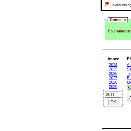
Calendriers ag
Conseils
Pour enregist
Année
Pé
2024
An
2025
Se
2026
Tr
2027
Bi
2028
Me
2029
S