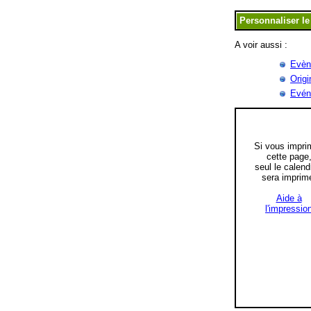
A voir aussi :
Evèn
Origi
Evén
Si vous impri
cette page
seul le calend
sera imprim
Aide à
l'impressio