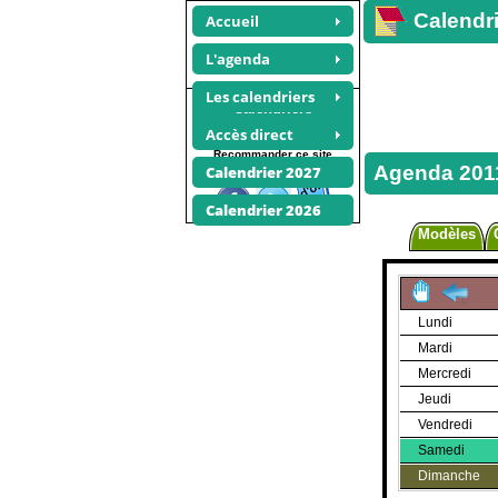
Calendri
Accueil
L'agenda
Les calendriers
Calendriers
photos
Accès direct
Recommander ce site
Agenda 201
Calendrier 2027
Calendrier 2026
Modèles
Lundi
Mardi
Mercredi
Jeudi
Vendredi
Samedi
Dimanche