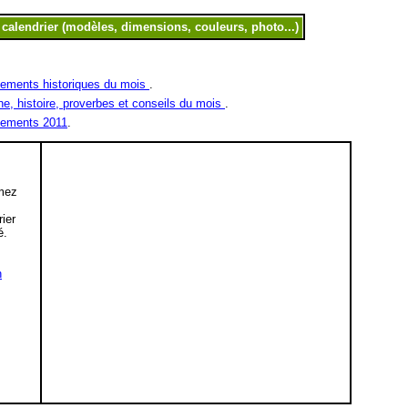
ements historiques du mois
.
ne, histoire, proverbes et conseils du mois
.
ements 2011
.
mez
,
rier
é.
n