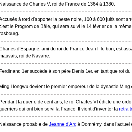
Naissance de Charles V, roi de France de 1364 à 1380.
Accusés à tord d'apporter la peste noire, 100 à 600 juifs sont arr
c'est le Progrom de Bâle, qui sera suivi le 14 février de la mêm
trasbourg.
Charles d'Espagne, ami du roi de France Jean II le bon, est as
mauvais, roi de Navarre.
Ferdinand 1er succède à son pére Denis 1er, en tant que roi du
Ming Hongwu devient le premier empereur de la dynastie Ming
Pendant la guerre de cent ans, le roi Charles VI édicte une or
guerriers qui ont bien servi la France. Il vient d'inventer la
retrait
Naissance probable de
Jeanne d'Arc
à Domrémy, dans l'actuel