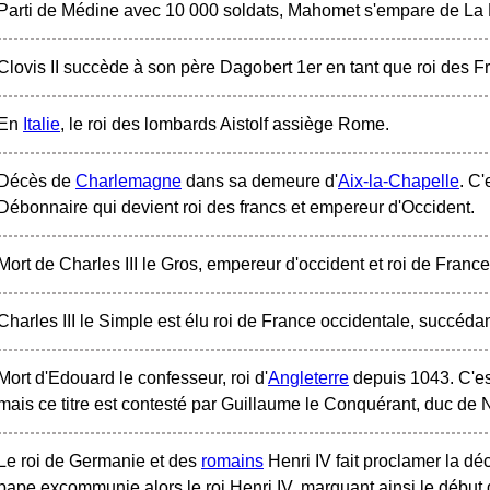
Parti de Médine avec 10 000 soldats, Mahomet s'empare de La
Clovis II succède à son père Dagobert 1er en tant que roi des F
En
Italie
, le roi des lombards Aistolf assiège Rome.
Décès de
Charlemagne
dans sa demeure d'
Aix-la-Chapelle
. C'
Débonnaire qui devient roi des francs et empereur d'Occident.
Mort de Charles III le Gros, empereur d'occident et roi de Franc
Charles III le Simple est élu roi de France occidentale, succéd
Mort d'Edouard le confesseur, roi d'
Angleterre
depuis 1043. C'es
mais ce titre est contesté par Guillaume le Conquérant, duc de
Le roi de Germanie et des
romains
Henri IV fait proclamer la d
pape excommunie alors le roi Henri IV, marquant ainsi le début d