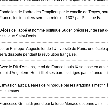
Fondation de l'ordre des Templiers par le concile de Troyes, so
France, les templiers seront arrétés en 1307 par Philippe IV.
Décès de l'abbé et homme politique Suger, précurseur de l'art g
basilique Saint-Denis.
Le roi Philippe- Auguste fonde l'Université de Paris, une école q
sera dissoute pendant la révolution française.
Avec le Dit d'Amiens, le roi de France Louis IX se pose en arbitr
le roi d'Angleterre Henri III et ses barons dirigés par le franco-
L'invasion aux Baléares de Minorque par les aragonais met fin à 
musulmans.
Francesco Grimaldi prend par la force Monaco et donne ainsi n