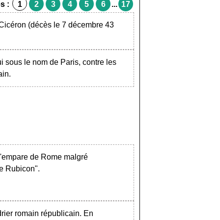
s :
1
2
3
4
5
6
...
17
Cicéron (décès le 7 décembre 43
i sous le nom de Paris, contre les
in.
t s'empare de Rome malgré
le Rubicon".
rier romain républicain. En