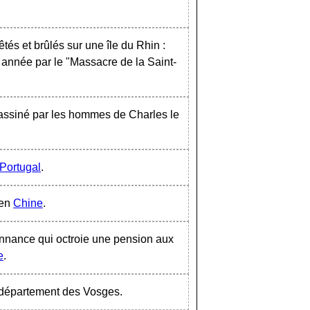
êtés et brûlés sur une île du Rhin :
e année par le "Massacre de la Saint-
sassiné par les hommes de Charles le
Portugal
.
 en
Chine
.
donnance qui octroie une pension aux
e
.
 département des Vosges.