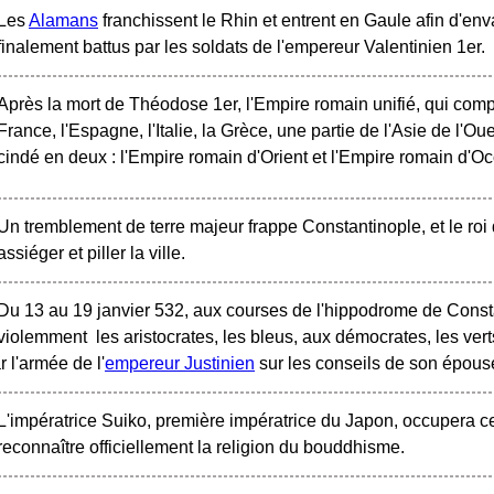
Les
Alamans
franchissent le Rhin et entrent en Gaule afin d'enva
finalement battus par les soldats de l'empereur Valentinien 1er.
Après la mort de Théodose 1er, l'Empire romain unifié, qui comp
France, l'Espagne, l'Italie, la Grèce, une partie de l'Asie de l'Oue
cindé en deux : l'Empire romain d'Orient et l'Empire romain d'Oc
Un tremblement de terre majeur frappe Constantinople, et le roi 
assiéger et piller la ville.
Du 13 au 19 janvier 532, aux courses de l'hippodrome de Consta
violemment les aristocrates, les bleus, aux démocrates, les vert
 l'armée de l'
empereur Justinien
sur les conseils de son épou
L'impératrice Suiko, première impératrice du Japon, occupera c
reconnaître officiellement la religion du bouddhisme.