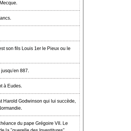
 Mecque.
rancs.
est son fils Louis 1er le Pieux ou le
e jusqu'en 887.
ant à Eudes.
t Harold Godwinson qui lui succède,
 Normandie.
échéance du pape Grégoire VII. Le
e la "querelle des Investitures".