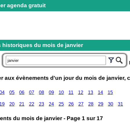
er agenda gratuit
historiques du mois de janvier
r
P
 aux évènements d'un jour du mois de janvier, cl
04
05
06
07
08
09
10
11
12
13
14
15
19
20
21
22
23
24
25
26
27
28
29
30
31
nts du mois de janvier - Page 1 sur 17