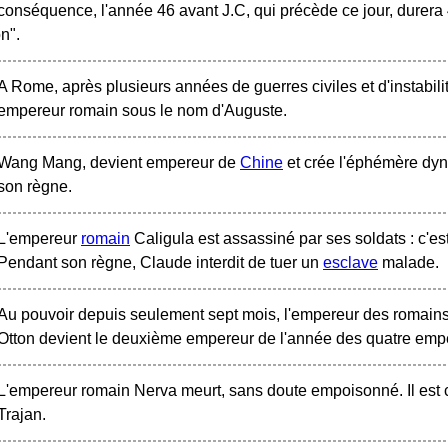
conséquence, l'année 46 avant J.C, qui précède ce jour, durer
on".
A Rome, après plusieurs années de guerres civiles et d'instabili
empereur romain sous le nom d'Auguste.
Wang Mang, devient empereur de
Chine
et crée l'éphémère dyn
son règne.
L'empereur
romain
Caligula est assassiné par ses soldats : c'es
Pendant son règne, Claude interdit de tuer un
esclave
malade.
Au pouvoir depuis seulement sept mois, l'empereur des romains
Otton devient le deuxième empereur de l'année des quatre emp
L'empereur romain Nerva meurt, sans doute empoisonné. Il est 
Trajan.