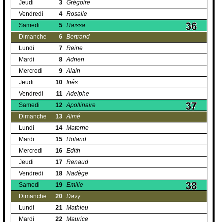
Jeudi
3
Grégoire
Vendredi
4
Rosalie
Samedi
5
Raïssa
Dimanche
6
Bertrand
Lundi
7
Reine
Mardi
8
Adrien
Mercredi
9
Alain
Jeudi
10
Inés
Vendredi
11
Adelphe
Samedi
12
Apollinaire
Dimanche
13
Aimé
Lundi
14
Materne
Mardi
15
Roland
Mercredi
16
Edith
Jeudi
17
Renaud
Vendredi
18
Nadège
Samedi
19
Emilie
Dimanche
20
Davy
Lundi
21
Mathieu
Mardi
22
Maurice