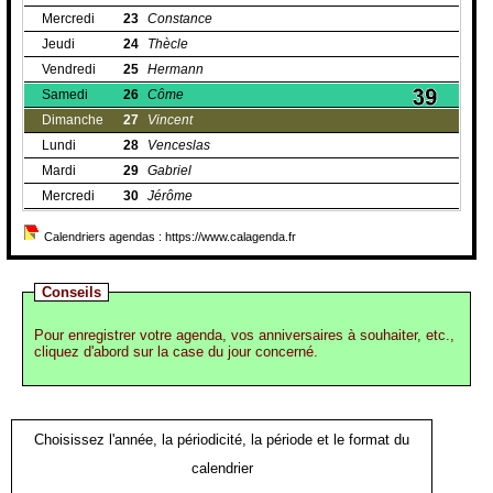
Mercredi
23
Constance
Jeudi
24
Thècle
Vendredi
25
Hermann
Samedi
26
Côme
Dimanche
27
Vincent
Lundi
28
Venceslas
Mardi
29
Gabriel
Mercredi
30
Jérôme
Calendriers agendas : https://www.calagenda.fr
Conseils
Pour enregistrer votre agenda, vos anniversaires à souhaiter, etc.,
cliquez d'abord sur la case du jour concerné.
Choisissez l'année, la périodicité, la période et le format du
calendrier