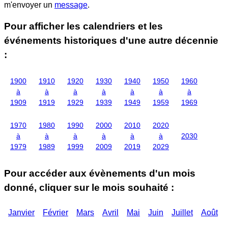
m'envoyer un
message
.
Pour afficher les calendriers et les
événements historiques d'une autre décennie
:
1900
1910
1920
1930
1940
1950
1960
à
à
à
à
à
à
à
1909
1919
1929
1939
1949
1959
1969
1970
1980
1990
2000
2010
2020
à
à
à
à
à
à
2030
1979
1989
1999
2009
2019
2029
Pour accéder aux évènements d'un mois
donné, cliquer sur le mois souhaité :
Janvier
Février
Mars
Avril
Mai
Juin
Juillet
Août