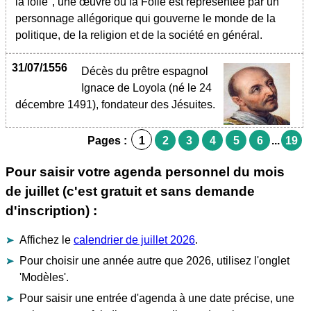
la folie", une œuvre où la Folie est représentée par un
personnage allégorique qui gouverne le monde de la
politique, de la religion et de la société en général.
31/07/1556
Décès du prêtre espagnol
Ignace de Loyola (né le 24
décembre 1491), fondateur des Jésuites.
Pages :
1
2
3
4
5
6
...
19
Pour saisir votre agenda personnel du mois
de juillet (c'est gratuit et sans demande
d'inscription) :
Affichez le
calendrier de juillet 2026
.
Pour choisir une année autre que 2026, utilisez l'onglet
'Modèles'.
Pour saisir une entrée d'agenda à une date précise, une