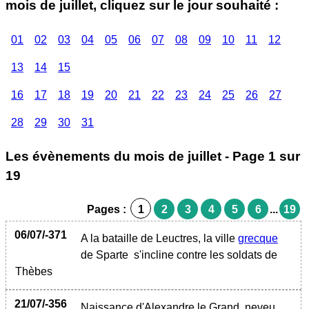
mois de juillet, cliquez sur le jour souhaité :
01
02
03
04
05
06
07
08
09
10
11
12
13
14
15
16
17
18
19
20
21
22
23
24
25
26
27
28
29
30
31
Les évènements du mois de juillet - Page 1 sur
19
Pages :
1
2
3
4
5
6
...
19
06/07/-371
A la bataille de Leuctres, la ville
grecque
de Sparte s'incline contre les soldats de
Thèbes
21/07/-356
Naissance d'Alexandre le Grand, neveu