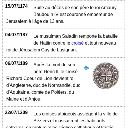
15/07/1174
Suite au décès de son père le roi Amaury,
Baudouin IV est couronné empereur de
Jérusalem à l'âge de 13 ans.
04/07/1187
Le musulman Saladin remporte la bataille
de Hattin contre le
croisé
et tout nouveau
roi de Jérusalem Guy de Lusignan.
06/07/1189
Après la mort de son
père Henri II, le croisé
Richard Coeur de Lion devient roi
d'Angleterre, duc de Normandie, duc
d'Aquitaine, comte de Poitiers, du
Maine et d'Anjou.
22/07/1209
Les croisés albigeois assiègent la ville de
Béziers et massacrent les habitants
cathares, en rupture avec l'église catholique et traités