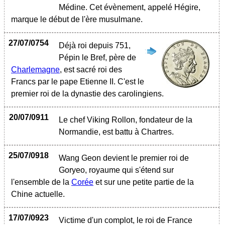
Médine. Cet évènement, appelé Hégire,
marque le début de l'ère musulmane.
27/07/0754
Déjà roi depuis 751,
Pépin le Bref, père de
Charlemagne
, est sacré roi des
Francs par le pape Etienne II. C'est le
premier roi de la dynastie des carolingiens.
20/07/0911
Le chef Viking Rollon, fondateur de la
Normandie, est battu à Chartres.
25/07/0918
Wang Geon devient le premier roi de
Goryeo, royaume qui s'étend sur
l'ensemble de la
Corée
et sur une petite partie de la
Chine actuelle.
17/07/0923
Victime d'un complot, le roi de France