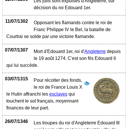
Les juifs sont expulsés d'Angleterre, sur
décision du roi Edouard 1er.
11/07/1302
Opposant les flamands contre le roi de
Franc Philippe IV le Bel, la bataille de
Courtrai se solde par une victoire flamande.
07/07/1307
Mort d'Edouard 1er, roi d'
Angleterre
depuis
le 19 août 1274. C'est son fils Edouard II
qui lui succède.
03/07/1315
Pour récolter des fonds,
le roi de France Louis X
le Hutin affranchi les
esclaves
qui
touchent le sol français, moyennant
finances de leur part.
26/07/1346
Les troupes du roi d'Angleterre Edouard III