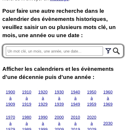
Pour faire une autre recherche dans le
calendrier des évènements historiques,
veuillez saisir un ou plusieurs mots clé, un
mois, une année ou une date :
Afficher les calendriers et les évènements
d'une décennie puis d'une année :
1900
1910
1920
1930
1940
1950
1960
à
à
à
à
à
à
à
1909
1919
1929
1939
1949
1959
1969
1970
1980
1990
2000
2010
2020
à
à
à
à
à
à
2030
1979
1989
1999
2009
2019
2029