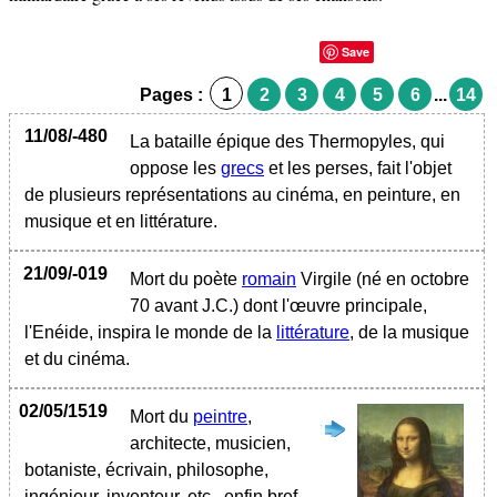
Save
Pages :
1
2
3
4
5
6
...
14
11/08/-480
La bataille épique des Thermopyles, qui
oppose les
grecs
et les perses, fait l'objet
de plusieurs représentations au cinéma, en peinture, en
musique et en littérature.
21/09/-019
Mort du poète
romain
Virgile (né en octobre
70 avant J.C.) dont l'œuvre principale,
l'Enéide, inspira le monde de la
littérature
, de la musique
et du cinéma.
02/05/1519
Mort du
peintre
,
architecte, musicien,
botaniste, écrivain, philosophe,
ingénieur, inventeur, etc., enfin bref,