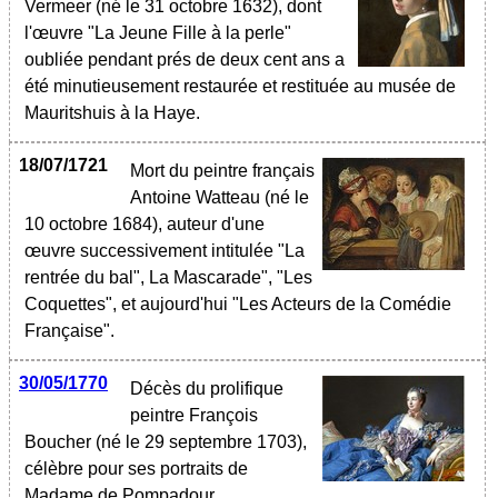
Vermeer (né le 31 octobre 1632), dont
l'œuvre "La Jeune Fille à la perle"
oubliée pendant prés de deux cent ans a
été minutieusement restaurée et restituée au musée de
Mauritshuis à la Haye.
18/07/1721
Mort du peintre français
Antoine Watteau (né le
10 octobre 1684), auteur d'une
œuvre successivement intitulée "La
rentrée du bal", La Mascarade", "Les
Coquettes", et aujourd'hui "Les Acteurs de la Comédie
Française".
30/05/1770
Décès du prolifique
peintre François
Boucher (né le 29 septembre 1703),
célèbre pour ses portraits de
Madame de Pompadour.