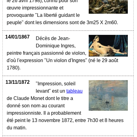
le 26 avril 1798), connu pour son
œuvre impressionnante et
provoquante "La liberté guidant le
peuple" dont les dimensions sont de 3m25 X 2m60.
14/01/1867
Décès de Jean-
Dominique Ingres,
peintre français passionné de violon,
d'où l'expression "Un violon d'Ingres" (né le 29 août
1780).
13/11/1872
"Impression, soleil
levant" est un
tableau
de Claude Monet dont le titre a
donné son nom au courant
impressionniste. Il a probablement
été peint le 13 novembre 1872, entre 7h30 et 8 heures
du matin.