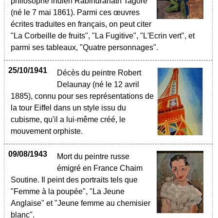
philosophe indien Rabindranath Tagore
(né le 7 mai 1861). Parmi ces œuvres
écrites traduites en français, on peut citer
"La Corbeille de fruits", "La Fugitive", "L'Ecrin vert", et
parmi ses tableaux, "Quatre personnages".
25/10/1941
Décès du peintre Robert
Delaunay (né le 12 avril
1885), connu pour ses représentations de
la tour Eiffel dans un style issu du
cubisme, qu'il a lui-même créé, le
mouvement orphiste.
09/08/1943
Mort du peintre russe
émigré en France Chaim
Soutine. Il peint des portraits tels que
"Femme à la poupée", "La Jeune
Anglaise" et "Jeune femme au chemisier
blanc".