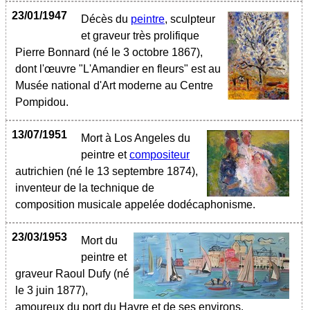
23/01/1947
Décès du
peintre
, sculpteur
et graveur très prolifique
Pierre Bonnard (né le 3 octobre 1867),
dont l'œuvre "L'Amandier en fleurs" est au
Musée national d'Art moderne au Centre
Pompidou.
13/07/1951
Mort à Los Angeles du
peintre et
compositeur
autrichien (né le 13 septembre 1874),
inventeur de la technique de
composition musicale appelée dodécaphonisme.
23/03/1953
Mort du
peintre et
graveur Raoul Dufy (né
le 3 juin 1877),
amoureux du port du Havre et de ses environs.