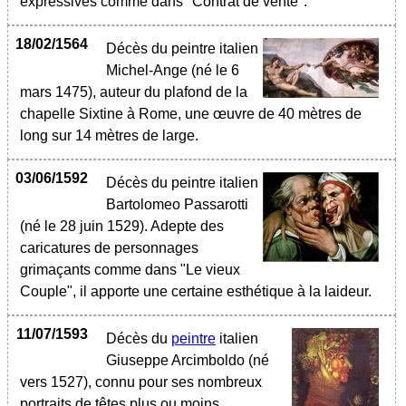
expressives comme dans "Contrat de vente".
18/02/1564
Décès du peintre italien
Michel-Ange (né le 6
mars 1475), auteur du plafond de la
chapelle Sixtine à Rome, une œuvre de 40 mètres de
long sur 14 mètres de large.
03/06/1592
Décès du peintre italien
Bartolomeo Passarotti
(né le 28 juin 1529). Adepte des
caricatures de personnages
grimaçants comme dans "Le vieux
Couple", il apporte une certaine esthétique à la laideur.
11/07/1593
Décès du
peintre
italien
Giuseppe Arcimboldo (né
vers 1527), connu pour ses nombreux
portraits de têtes plus ou moins