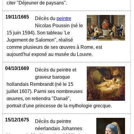
citer "Déjeuner de paysans".
19/11/1665
Décès du
peintre
Nicolas Poussin (né le
15 juin 1594). Son tableau 'Le
Jugement de Salomon", réalisé
comme plusieurs de ses œuvres à Rome, est
aujourd'hui exposé au musée du Louvre.
04/10/1669
Décès du peintre et
graveur baroque
hollandais Rembrandt (né le 15
juillet 1607). Parmi ses nombreuses
œuvres, on retiendra "Danaé",
portrait d'une princesse de la mythologie grecque.
15/12/1675
Décès du peintre
néerlandais Johannes