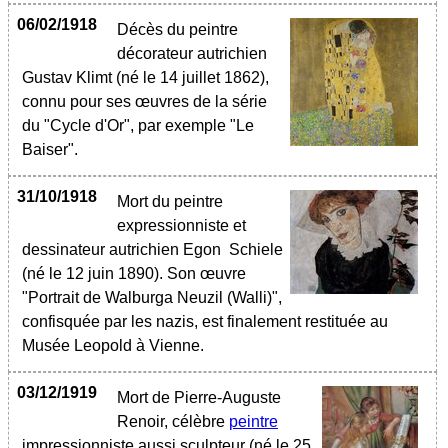
06/02/1918
Décès du peintre
décorateur autrichien
Gustav Klimt (né le 14 juillet 1862),
connu pour ses œuvres de la série
du "Cycle d'Or", par exemple "Le
Baiser".
31/10/1918
Mort du peintre
expressionniste et
dessinateur autrichien Egon Schiele
(né le 12 juin 1890). Son œuvre
"Portrait de Walburga Neuzil (Walli)",
confisquée par les nazis, est finalement restituée au
Musée Leopold à Vienne.
03/12/1919
Mort de Pierre-Auguste
Renoir, célèbre
peintre
impressionniste aussi sculpteur (né le 25