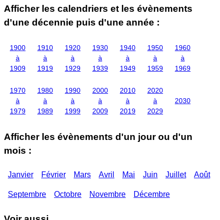
Afficher les calendriers et les évènements
d'une décennie puis d'une année :
1900
1910
1920
1930
1940
1950
1960
à
à
à
à
à
à
à
1909
1919
1929
1939
1949
1959
1969
1970
1980
1990
2000
2010
2020
à
à
à
à
à
à
2030
1979
1989
1999
2009
2019
2029
Afficher les évènements d'un jour ou d'un
mois :
Janvier
Février
Mars
Avril
Mai
Juin
Juillet
Août
Septembre
Octobre
Novembre
Décembre
Voir aussi