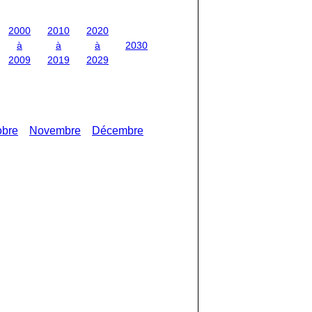
2000
2010
2020
à
à
à
2030
2009
2019
2029
obre
Novembre
Décembre