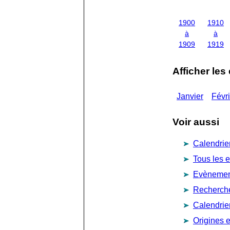
1900
1910
à
à
1909
1919
Afficher les
Janvier
Févri
Voir aussi
Calendrie
Tous les 
Evènement
Recherch
Calendrie
Origines e