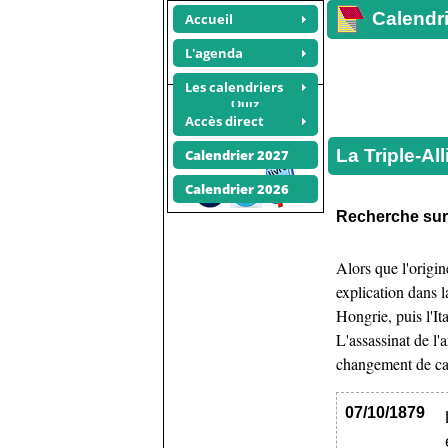
Calendri
Accueil
L'agenda
Les calendriers
Quiz
Accès direct
Triplice
Recommander ce site
La Triple-Al
Calendrier 2027
Calendrier 2026
Recherche su
Alors que l'origi
explication dans 
Hongrie, puis l'It
L'assassinat de l'
changement de camp
07/10/1879