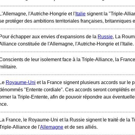
L'Allemagne, l'Autriche-Hongrie et l'
Italie
signent la "Triple-Alli
se protéger des ambitions territoriales françaises, britanniques e
Pour échapper aux envies d'expansions de la
Russie
, La Rouma
Alliance constituée de l'Allemagne, l'Autriche-Hongrie et l'Italie.
Conscients de leur isolement face à la Triple-Alliance, la Franc
militaire.
Le
Royaume-Uni
et la France signent plusieurs accords sur le 
dénommés "Entente cordiale". Ces accords seront complétés en
ormer la Triple-Entente, afin de pouvoir répondre aux éventue
nce.
La France, le Royaume-Uni et la Russie signent le traité de la T
Triple-Alliance de l'
Allemagne
et de ses alliés.