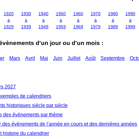
1920
1930
1940
1950
1960
1970
1980
1990
à
à
à
à
à
à
à
à
1929
1939
1949
1959
1969
1979
1989
1999
 évènements d'un jour ou d'un mois :
er
Mars
Avril
Mai
Juin
Juillet
Août
Septembre
Oct
rs 2027
exemples de calendriers
s historiques siècle par siècle
e des évènements par thème
r des évènements de l'année en cours et des dernières années
t histoire du calendrier