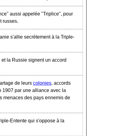
ance" aussi appelée "Triplice", pour
t russes.
nie s'allie secrètement à la Triple-
e et la Russie signent un accord
partage de leurs
colonies
, accords
 1907 par une alliance avec la
lles menaces des pays ennemis de
riple-Entente qui s'oppose à la