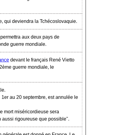
e, qui deviendra la Tchécoslovaquie.
 permettra aux deux pays de
econde guerre mondiale.
rance
devant le français René Vietto
a 2ème guerre mondiale, le
le.
u 1er au 20 septembre, est annulée le
ne mort miséricordieuse sera
 aussi rigoureuse que possible".
ion générale est donné en France. Le