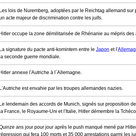
Les lois de Nuremberg, adoptées par le Reichtag allemand sur pr
un acte majeur de discrimination contre les juifs.
Hitler occupe la zone démilitarisée de Rhénanie au mépris des
La signature du pacte anti-komintern entre le
Japon
et l'
Allemag
la seconde guerre mondiale.
Hitler annexe l'Autriche à l´Allemagne.
L'Autriche est envahie par les troupes allemandes nazies.
Le lendemain des accords de Munich, signés sur proposition de 
la France, le Royaume-Uni et l'Italie, Hitler démembre la Tchéc
Quinze ans jour pour jour après le push manqué mené par Hitl
répression qui fera 100 morts et 35 000 arrestations parmi les jui