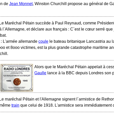
on de
Jean Monnet
, Winston Churchill propose au général de G
Le Maréchal Pétain succède à Paul Reynaud, comme Président d
à l´Allemagne, et déclare aux français : C´est le cœur serré que j
bat.
 : L'armée allemande
coule
le bateau britanique Lancastria au l
5ooo et 8ooo victimes, est la plus grande catastrophe maritime an
hill.
Alors que le Maréchal Pétain appelait à cess
Gaulle
lance à la BBC depuis Londres son pr
Le maréchal Pétain et l'Allemagne signent l´armistice de Retho
même
train
que celui de 1918. L'armistice sera immédiatement 