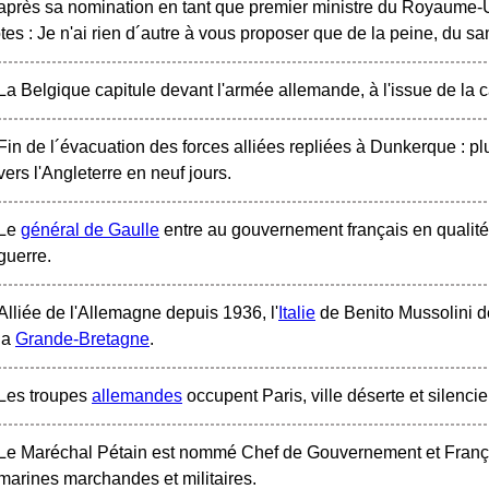
après sa nomination en tant que premier ministre du Royaume-
es : Je n'ai rien d´autre à vous proposer que de la peine, du sa
La Belgique capitule devant l'armée allemande, à l'issue de la 
Fin de l´évacuation des forces alliées repliées à Dunkerque : p
vers l'Angleterre en neuf jours.
Le
général de Gaulle
entre au gouvernement français en qualité 
guerre.
Alliée de l'Allemagne depuis 1936, l'
Italie
de Benito Mussolini dé
la
Grande-Bretagne
.
Les troupes
allemandes
occupent Paris, ville déserte et silenci
Le Maréchal Pétain est nommé Chef de Gouvernement et Franç
marines marchandes et militaires.