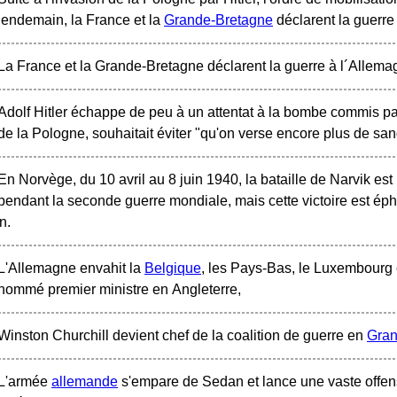
lendemain, la France et la
Grande-Bretagne
déclarent la guerre 
La France et la Grande-Bretagne déclarent la guerre à l´Allema
Adolf Hitler échappe de peu à un attentat à la bombe commis par
de la Pologne, souhaitait éviter "qu'on verse encore plus de san
En Norvège, du 10 avril au 8 juin 1940, la bataille de Narvik est 
pendant la seconde guerre mondiale, mais cette victoire est ép
in.
L'Allemagne envahit la
Belgique
, les Pays-Bas, le Luxembourg e
nommé premier ministre en Angleterre,
Winston Churchill devient chef de la coalition de guerre en
Gran
L'armée
allemande
s'empare de Sedan et lance une vaste offensi