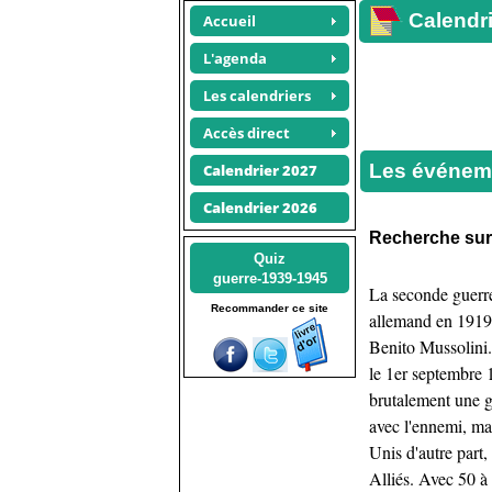
Calendri
Accueil
L'agenda
Les calendriers
Accès direct
Les événeme
Calendrier 2027
Calendrier 2026
Recherche su
Quiz
guerre-1939-1945
La seconde guerre
Recommander ce site
allemand en 1919,
Benito Mussolini.
le 1er septembre 
brutalement une gr
avec l'ennemi, mai
Unis d'autre part,
Alliés. Avec 50 à 