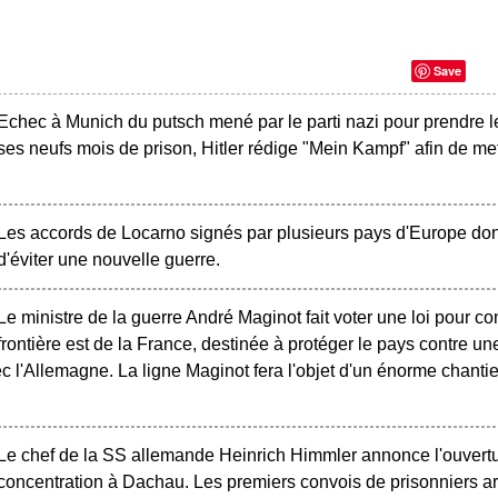
Save
Echec à Munich du putsch mené par le parti nazi pour prendre l
ses neufs mois de prison, Hitler rédige "Mein Kampf" afin de mett
Les accords de Locarno signés par plusieurs pays d'Europe dont
d'éviter une nouvelle guerre.
Le ministre de la guerre André Maginot fait voter une loi pour cons
frontière est de la France, destinée à protéger le pays contre u
c l'Allemagne. La ligne Maginot fera l'objet d'un énorme chanti
Le chef de la SS allemande Heinrich Himmler annonce l'ouvert
concentration à Dachau. Les premiers convois de prisonniers arr