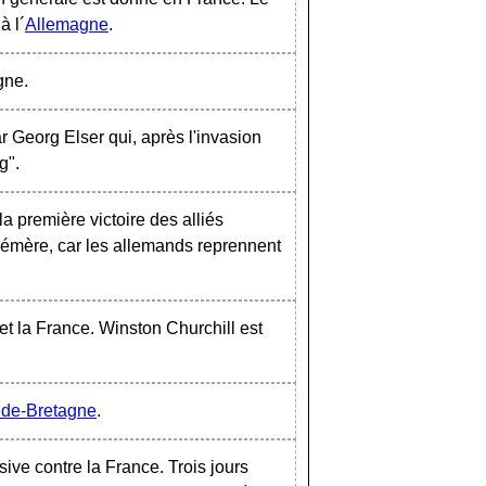
à l´
Allemagne
.
gne.
 Georg Elser qui, après l'invasion
g".
la première victoire des alliés
hémère, car les allemands reprennent
t la France. Winston Churchill est
de-Bretagne
.
ve contre la France. Trois jours