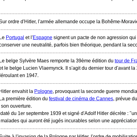
Sur ordre d'Hitler, l'armée allemande occupe la Bohême-Moravi
Le
Portugal
et l'
Espagne
signent un pacte de non agression qui
conserver une neutralité, parfois bien théorique, pendant la s
Le belge Sylvère Maes remporte la 39ème édition du
tour de F
et le belge Lucien Vlaemynck. Il s'agit du dernier tour d'avant l
déroulant en 1947.
Hitler envahit la
Pologne
, provoquant la seconde guerre mondia
La première édition du
festival de cinéma de Cannes
, prévue d
son ouverture.
até du 1er septembre 1939 et signé d'Adolf Hitler décrète : "u
malades qui auront été jugés incurables selon une appréciation
Suite à l'invasion de la Pologne par Hitler, l'ordre de mobilisat