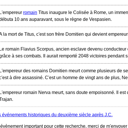
L'empereur
romain
Titus inaugure le Colisée à Rome, un immens
débuta 10 ans auparavant, sous le règne de Vespasien.
A la mort de Titus, c'est son frère Domitien qui devient empereu
Le romain Flavius Scorpus, ancien esclave devenu conducteur de 
grâce à ses combats. Il aurait remporté 2048 victoires pendant 
L'empereur des romains Domitien meurt comme plusieurs de se
c'est à dire assassiné. C'est un homme de vingt ans de plus, Ner
L'empereur romain Nerva meurt, sans doute empoisonné. Il est 
Trajan.
s événements historiques du deuxième siècle après J.C.
un évènement important pour cette recherche, merci de m'envoye