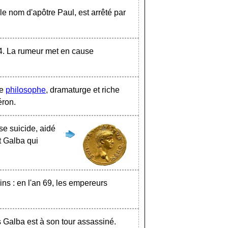
le nom d'apôtre Paul, est arrêté par
64. La rumeur met en cause
le
philosophe
, dramaturge et riche
éron.
e suicide, aidé
t Galba qui
ins : en l'an 69, les empereurs
 Galba est à son tour assassiné.