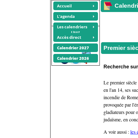
Calendri
Accueil
L'agenda
Les calendriers
Quiz
Accès direct
premier siecle
Recommander ce site
Premier sièc
Calendrier 2027
Calendrier 2026
Recherche su
Le premier siècle
en l'an 14, ses s
incendie de Rome.
provoquée par l'é
gladiateurs pour o
judaïsme, en conc
A voir aussi :
les