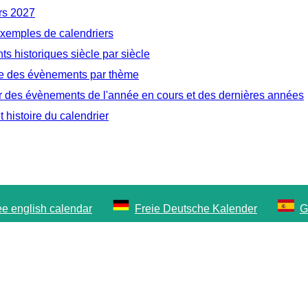
rs 2027
exemples de calendriers
s historiques siècle par siècle
e des évènements par thème
r des évènements de l'année en cours et des dernières années
t histoire du calendrier
ee english calendar
Freie Deutsche Kalender
G