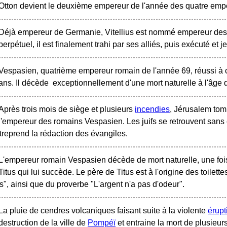
Otton devient le deuxième empereur de l'année des quatre emp
Déjà empereur de Germanie, Vitellius est nommé empereur de
perpétuel, il est finalement trahi par ses alliés, puis exécuté et
Vespasien, quatrième empereur romain de l'année 69, réussi à 
ans. Il décède exceptionnellement d'une mort naturelle à l'âge 
Après trois mois de siège et plusieurs
incendies
, Jérusalem tomb
l'empereur des romains Vespasien. Les juifs se retrouvent san
treprend la rédaction des évangiles.
L'empereur romain Vespasien décède de mort naturelle, une fois 
Titus qui lui succède. Le père de Titus est à l'origine des toile
", ainsi que du proverbe "L'argent n'a pas d'odeur".
La pluie de cendres volcaniques faisant suite à la violente
érupt
destruction de la ville de
Pompéï
et entraine la mort de plusieurs