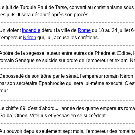
Le juif de Turquie Paul de Tarse, converti au christianisme sous 
les juifs. Il sera décapité après son procès.
Un violent
incendie
détruit la ville de
Rome
du 18 au 24 juillet 
l'empereur
Néron
qui, lui, accuse les chrétiens.
Apôtre de la sagesse, auteur entre autres de Phèdre et Œdipe, 
romain Sénèque se suicide sur ordre de l'empereur et ex ami N
Dépossédé de son trône par le sénat, l'empereur romain Néron s
par son secrétaire Epaphrodite qui sera lui-même exécuté. C'es
eur.
Le chiffre 69, c'est d'abord... l'année des quatre empereurs roma
Galba, Othon, Vitellius et Vespasien se succèdent.
Au pouvoir depuis seulement sept mois, l'empereur des romains