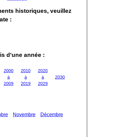
ents historiques, veuillez
ate :
is d'une année :
2000
2010
2020
à
à
à
2030
2009
2019
2029
obre
Novembre
Décembre