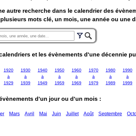
ne autre recherche dans le calendrier des évènem
 plusieurs mots clé, un mois, une année ou une d
 calendriers et les évènements d'une décennie pu
1920
1930
1940
1950
1960
1970
1980
1990
à
à
à
à
à
à
à
à
1929
1939
1949
1959
1969
1979
1989
1999
 évènements d'un jour ou d'un mois :
er
Mars
Avril
Mai
Juin
Juillet
Août
Septembre
Oct