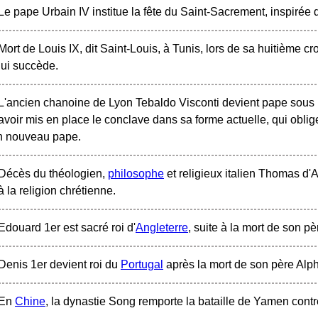
Le pape Urbain IV institue la fête du Saint-Sacrement, inspirée
Mort de Louis IX, dit Saint-Louis, à Tunis, lors de sa huitième cro
lui succède.
L'ancien chanoine de Lyon Tebaldo Visconti devient pape sous
avoir mis en place le conclave dans sa forme actuelle, qui oblig
un nouveau pape.
Décès du théologien,
philosophe
et religieux italien Thomas d'
à la religion chrétienne.
Edouard 1er est sacré roi d'
Angleterre
, suite à la mort de son pèr
Denis 1er devient roi du
Portugal
après la mort de son père Alph
En
Chine
, la dynastie Song remporte la bataille de Yamen cont