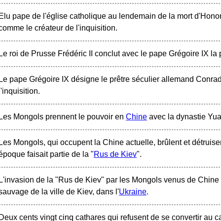
Elu pape de l'église catholique au lendemain de la mort d'Honori
comme le créateur de l'inquisition.
Le roi de Prusse Frédéric II conclut avec le pape Grégoire IX l
Le pape Grégoire IX désigne le prêtre séculier allemand Conr
l'inquisition.
Les Mongols prennent le pouvoir en
Chine
avec la dynastie Yua
Les Mongols, qui occupent la Chine actuelle, brûlent et détruisen
époque faisait partie de la "
Rus de Kiev
".
L'invasion de la "Rus de Kiev" par les Mongols venus de Chine s
sauvage de la ville de Kiev, dans l'
Ukraine
.
Deux cents vingt cinq cathares qui refusent de se convertir au c