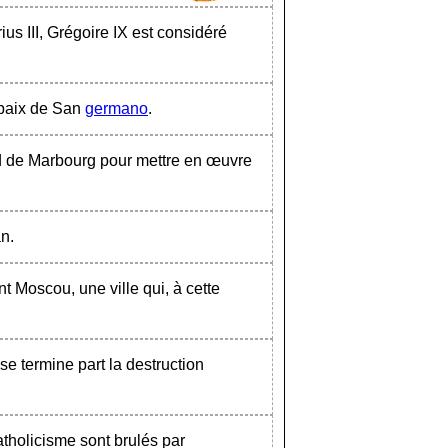
us III, Grégoire IX est considéré
a paix de San
germano
.
ad de Marbourg pour mettre en œuvre
n.
t Moscou, une ville qui, à cette
e termine part la destruction
atholicisme sont brulés par