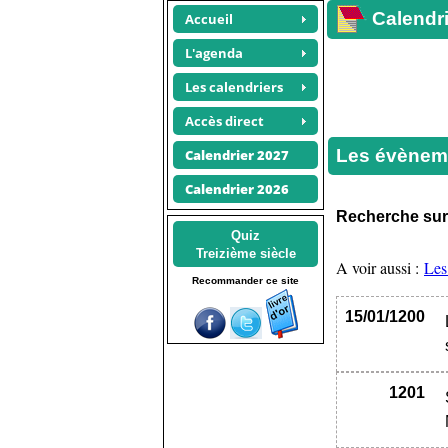
Calendri
Accueil
L'agenda
Les calendriers
Accès direct
Les évèneme
Calendrier 2027
Calendrier 2026
Recherche su
Quiz
Treizième siècle
A voir aussi :
Les
Recommander ce site
15/01/1200
1201