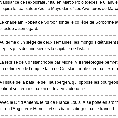
Naissance de l'explorateur italien Marco Polo (décès le 8 janv
inspira le réalisateur Archie Mayo dans "Les Aventures de Mar
Le chapelain Robert de Sorbon fonde le collège de Sorbonne ave
effectue à son égard.
Au terme d'un siège de deux semaines, les mongols détruisent Ba
depuis plus de cinq siècles la capitale de l'islam.
La reprise de Constantinople par Michel VIII Paléologue permet 
au détriment de l'empire latin de Constantinople créé par les cro
A l'issue de la bataille de Hausbergen, qui oppose les bourgeois 
obtient son émancipation et devient autonome.
Avec le Dit d'Amiens, le roi de France Louis IX se pose en arbitr
le roi d'Angleterre Henri III et ses barons dirigés par le franco-