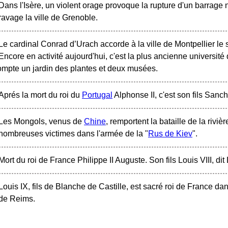
Dans l'Isère, un violent orage provoque la rupture d'un barrage na
ravage la ville de Grenoble.
Le cardinal Conrad d’Urach accorde à la ville de Montpellier le 
Encore en activité aujourd'hui, c'est la plus ancienne universi
 compte un jardin des plantes et deux musées.
Aprés la mort du roi du
Portugal
Alphonse II, c'est son fils Sanch
Les Mongols, venus de
Chine
, remportent la bataille de la riviè
nombreuses victimes dans l'armée de la "
Rus de Kiev
".
Mort du roi de France Philippe II Auguste. Son fils Louis VIII, dit
Louis IX, fils de Blanche de Castille, est sacré roi de France da
de Reims.