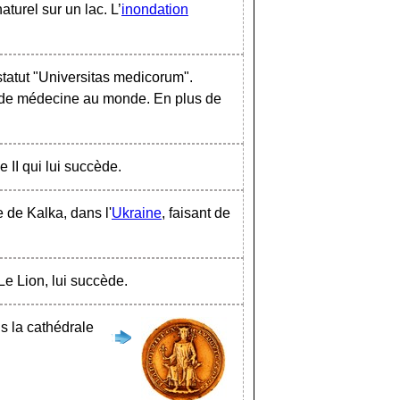
turel sur un lac. L’
inondation
statut "Universitas medicorum".
té de médecine au monde. En plus de
e II qui lui succède.
re de Kalka, dans l'
Ukraine
, faisant de
 Le Lion, lui succède.
ns la cathédrale