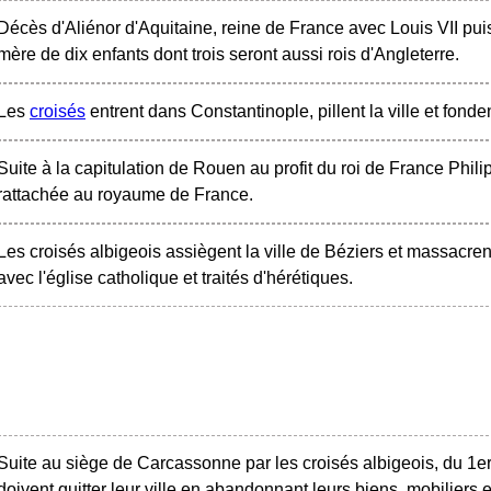
Décès d'Aliénor d'Aquitaine, reine de France avec Louis VII puis
mère de dix enfants dont trois seront aussi rois d'Angleterre.
Les
croisés
entrent dans Constantinople, pillent la ville et fond
Suite à la capitulation de Rouen au profit du roi de France Phi
rattachée au royaume de France.
Les croisés albigeois assiègent la ville de Béziers et massacren
avec l'église catholique et traités d'hérétiques.
Suite au siège de Carcassonne par les croisés albigeois, du 1er
doivent quitter leur ville en abandonnant leurs biens, mobiliers 