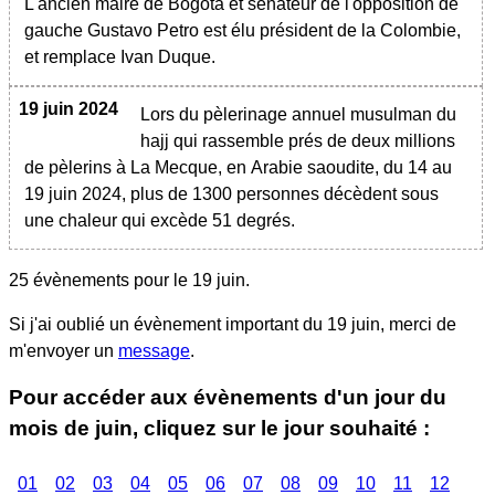
L'ancien maire de Bogota et sénateur de l'opposition de
gauche Gustavo Petro est élu président de la Colombie,
et remplace Ivan Duque.
19 juin 2024
Lors du pèlerinage annuel musulman du
hajj qui rassemble prés de deux millions
de pèlerins à La Mecque, en Arabie saoudite, du 14 au
19 juin 2024, plus de 1300 personnes décèdent sous
une chaleur qui excède 51 degrés.
25 évènements pour le
19 juin
.
Si j'ai oublié un évènement important du
19 juin
, merci de
m'envoyer un
message
.
Pour accéder aux évènements d'un jour du
mois de juin, cliquez sur le jour souhaité :
01
02
03
04
05
06
07
08
09
10
11
12