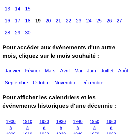
13
14
15
16
17
18
19
20
21
22
23
24
25
26
27
28
29
30
Pour accéder aux évènements d'un autre
mois, cliquez sur le mois souhaité :
Janvier
Février
Mars
Avril
Mai
Juin
Juillet
Août
Septembre
Octobre
Novembre
Décembre
Pour afficher les calendriers et les
événements historiques d'une décennie :
1900
1910
1920
1930
1940
1950
1960
à
à
à
à
à
à
à
1909
1919
1929
1939
1949
1959
1969