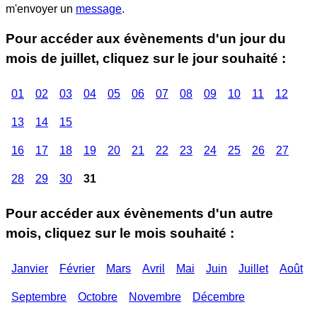
m'envoyer un
message
.
Pour accéder aux évènements d'un jour du
mois de juillet, cliquez sur le jour souhaité :
01
02
03
04
05
06
07
08
09
10
11
12
13
14
15
16
17
18
19
20
21
22
23
24
25
26
27
28
29
30
31
Pour accéder aux évènements d'un autre
mois, cliquez sur le mois souhaité :
Janvier
Février
Mars
Avril
Mai
Juin
Juillet
Août
Septembre
Octobre
Novembre
Décembre