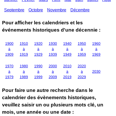
Septembre
Octobre
Novembre
Décembre
Pour afficher les calendriers et les
événements historiques d'une décennie :
1900
1910
1920
1930
1940
1950
1960
à
à
à
à
à
à
à
1909
1919
1929
1939
1949
1959
1969
1970
1980
1990
2000
2010
2020
à
à
à
à
à
à
2030
1979
1989
1999
2009
2019
2029
Pour faire une autre recherche dans le
calendrier des évènements historiques,
veuillez saisir un ou plusieurs mots clé, un
mois, une année ou une date :