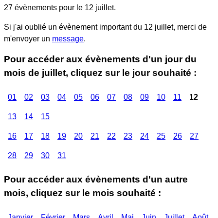
27 évènements pour le
12 juillet
.
Si j'ai oublié un évènement important du
12 juillet
, merci de
m'envoyer un
message
.
Pour accéder aux évènements d'un jour du
mois de juillet, cliquez sur le jour souhaité :
01
02
03
04
05
06
07
08
09
10
11
12
13
14
15
16
17
18
19
20
21
22
23
24
25
26
27
28
29
30
31
Pour accéder aux évènements d'un autre
mois, cliquez sur le mois souhaité :
Janvier
Février
Mars
Avril
Mai
Juin
Juillet
Août