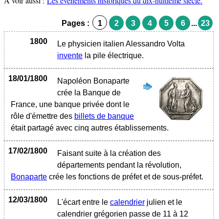
A voir aussi :
Les événements historiques du dix-huitième siècle.
Pages :
1
2
3
4
5
6
...
23
1800
Le physicien italien Alessandro Volta
invente
la pile électrique.
18/01/1800
Napoléon Bonaparte
crée la Banque de
France, une banque privée dont le
rôle d'émettre des
billets de banque
était partagé avec cinq autres établissements.
17/02/1800
Faisant suite à la création des
départements pendant la révolution,
Bonaparte
crée les fonctions de préfet et de sous-préfet.
12/03/1800
L'écart entre le
calendrier
julien et le
calendrier grégorien passe de 11 à 12