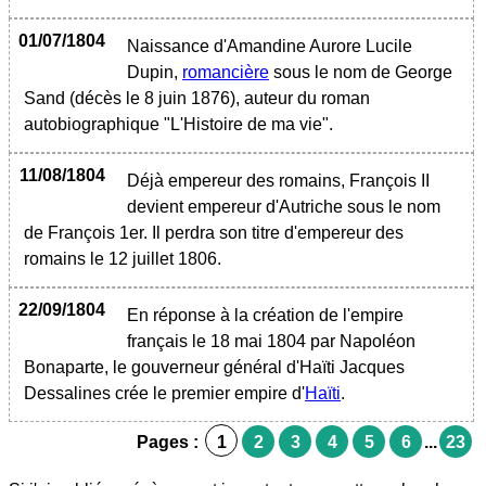
01/07/1804
Naissance d'Amandine Aurore Lucile
Dupin,
romancière
sous le nom de George
Sand (décès le 8 juin 1876), auteur du roman
autobiographique "L'Histoire de ma vie".
11/08/1804
Déjà empereur des romains, François II
devient empereur d'Autriche sous le nom
de François 1er. Il perdra son titre d'empereur des
romains le 12 juillet 1806.
22/09/1804
En réponse à la création de l'empire
français le 18 mai 1804 par Napoléon
Bonaparte, le gouverneur général d'Haïti Jacques
Dessalines crée le premier empire d'
Haïti
.
Pages :
1
2
3
4
5
6
...
23